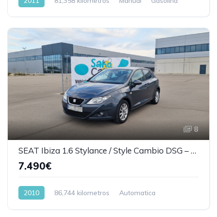
2011
81,358 kilometros
Manual
Gasolina
8
SEAT Ibiza 1.6 Stylance / Style Cambio DSG – Automático
7.490€
2010
86,744 kilometros
Automatica
Gasolina