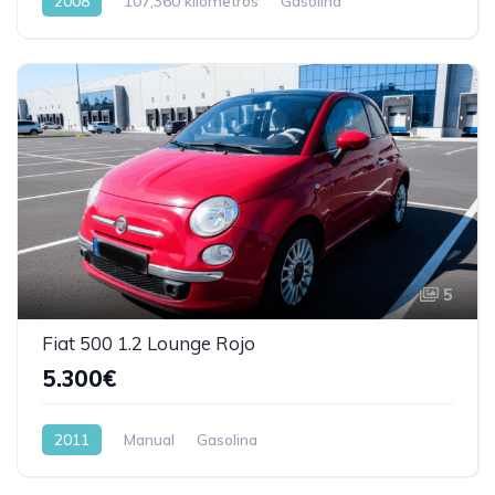
2008
107,360 kilometros
Gasolina
5
Fiat 500 1.2 Lounge Rojo
5.300€
2011
Manual
Gasolina